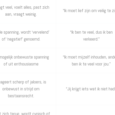
gt veel, voelt alles, past zich
“Ik moet lief zijn om veilig te zi
aan, vraagt weinig.
de spanning, wordt ‘vervelend’
“Ik ben te veel, dus ik ben
of ‘negatief’ genoemd.
verkeerd.”
 mogelijk onbewuste spanning
“Ik moet mijzelf inhouden, and
of uit enthousiasme
ben ik te veel voor jou.”
ageert scherp of jaloers, is
onbewust in strijd om
“Jij krijgt iets wat ik niet had
bestaansrecht.
t zich terug, wordt cynisch of