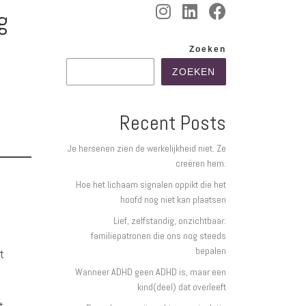
g
Zoeken
ZOEKEN
Recent Posts
Je hersenen zien de werkelijkheid niet. Ze
creëren hem.
Hoe het lichaam signalen oppikt die het
hoofd nog niet kan plaatsen
Lief, zelfstandig, onzichtbaar:
familiepatronen die ons nog steeds
bepalen
t
Wanneer ADHD geen ADHD is, maar een
kind(deel) dat overleeft
lt —