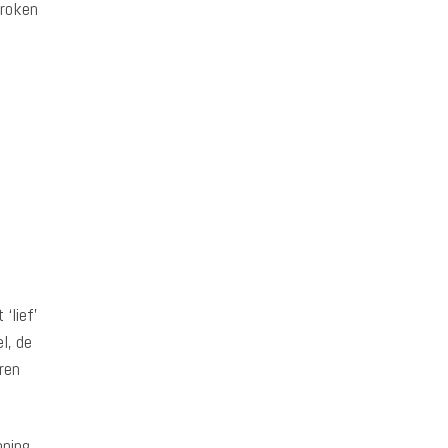
proken
‘lief’
l, de
ren
nning