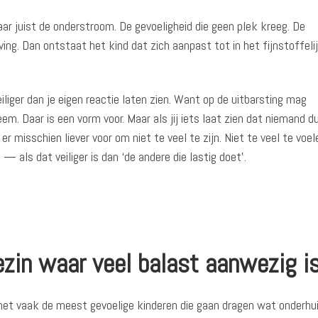
aar juist de onderstroom. De gevoeligheid die geen plek kreeg. De
ng. Dan ontstaat het kind dat zich aanpast tot in het fijnstoffel
iliger dan je eigen reactie laten zien. Want op de uitbarsting mag
. Daar is een vorm voor. Maar als jij iets laat zien dat niemand du
r misschien liever voor om niet te veel te zijn. Niet te veel te voel
 als dat veiliger is dan ‘de andere die lastig doet’.
ezin waar veel balast aanwezig i
n het vaak de meest gevoelige kinderen die gaan dragen wat onderhu