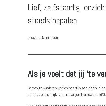
Lief, zelfstandig, onzic
steeds bepalen
Leestijd:
5
minuten
Als je voelt dat jij ‘te v
Sommige kinderen voelen haarfijn aan dat hun bes
omdat ze ‘moeilijk’ zijn, maar juist omdat ze
iets
Een kind dat voelt dat ze moet verdwijnen om te 