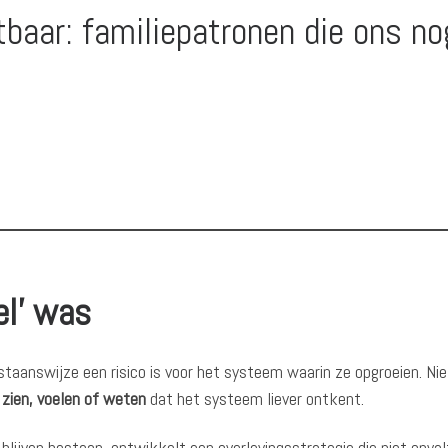
htbaar: familiepatronen die ons no
eel’ was
taanswijze een risico is voor het systeem waarin ze opgroeien. Nie
 zien, voelen of weten
dat het systeem liever ontkent.
blijven bestaan, ontwikkelt een overlevingsstrategie die niet opva