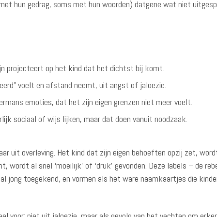
s met hun gedrag, soms met hun woorden) datgene wat niet uitges
jn projecteert op het kind dat het dichtst bij komt.
eerd” voelt en afstand neemt, uit angst of jaloezie.
rmans emoties, dat het zijn eigen grenzen niet meer voelt.
lijk sociaal of wijs lijken, maar dat doen vanuit noodzaak.
r uit overleving. Het kind dat zijn eigen behoeften opzij zet, wordt 
t, wordt al snel ‘moeilijk’ of ‘druk’ gevonden. Deze labels – de rebe
 al jong toegekend, en vormen als het ware naamkaartjes die kinde
l voor: niet uit jaloezie, maar als gevolg van het vechten om erke