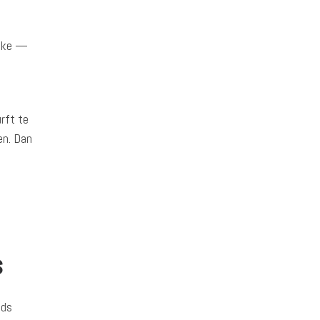
ijke —
rft te
en. Dan
s
ids