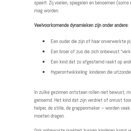
speelt. Zij voelen, spiegelen en benoemen (som
mag worden.
Veelvoorkomende dynamieken zijn onder andere:
Een ouder die zijn of haar onverwerkte pi
Een broer of zus die zich onbewust “verk
Een kind dat zo afgestemd raakt op ande
Hyperontwikkeling: kinderen die uitzonder
In zulke gezinnen ontstaan rollen niet bewust, maa
genoemd. Het kind dat zijn verdriet of onrust toon
helper, de stille, de grappenmaker – worden vaak
moeten dragen.
Ook onbewuste rivaliteit tussen kinderen komt vee