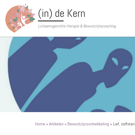
Ga naar inhoud
(in) de Kern
Lichaamsgerichte therapie & Bewustzijnscoaching
Home
»
Artikelen
»
Bewustzijnsontwikkeling
»
Lief, zelfsta