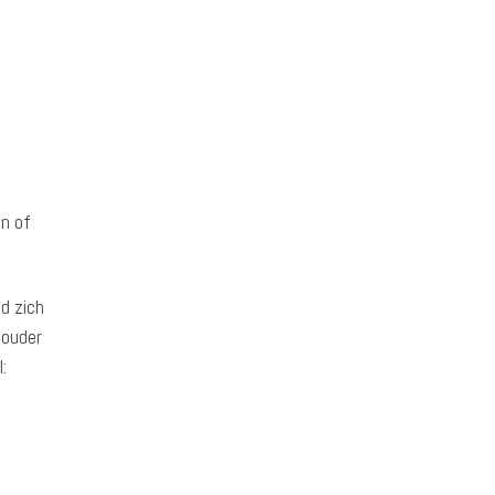
en of
id zich
 ouder
: