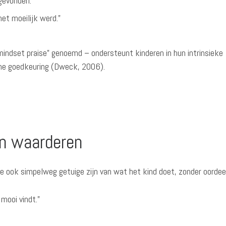
gevonden.”
het moeilijk werd.”
indset praise” genoemd – ondersteunt kinderen in hun intrinsieke
rne goedkeuring (Dweck, 2006).
n waarderen
 ook simpelweg getuige zijn van wat het kind doet, zonder oordee
 mooi vindt.”