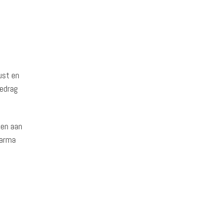
ust en
gedrag
gen aan
harma