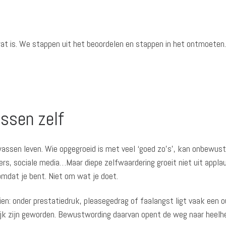
j wat is. We stappen uit het beoordelen en stappen in het ontmoeten.
ssen zelf
assen leven. Wie opgegroeid is met veel ‘goed zo’s’, kan onbewust 
rs, sociale media…Maar diepe zelfwaardering groeit niet uit applau
omdat je bent. Niet om wat je doet.
ien: onder prestatiedruk, pleasegedrag of faalangst ligt vaak een 
ijk zijn geworden. Bewustwording daarvan opent de weg naar heelhe