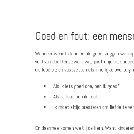
Goed en fout: een mense
Wanneer we iets labelen als goed, zeggen we imp
veld van dualiteit: zwart-wit, juist-onjuist, succ
die labels zich vastzetten als innerlijke overtuigi
“Als ik iets goed doe, ben ik goed.”
“Als ik faal, ben ik fout.”
“Ik moet altijd presteren om liefde te ver
En daarmee komen we bij de kern. Want kinderen 