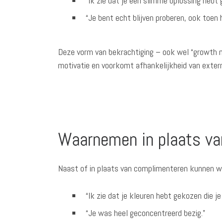
“Ik zie dat je een slimme oplossing hebt 
“Je bent echt blijven proberen, ook toen 
Deze vorm van bekrachtiging – ook wel “growth m
motivatie en voorkomt afhankelijkheid van exte
Waarnemen in plaats va
Naast of in plaats van complimenteren kunnen we
“Ik zie dat je kleuren hebt gekozen die je
“Je was heel geconcentreerd bezig.”