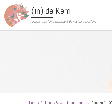
Ga naar inhoud
(in) de Kern
Lichaamsgerichte therapie & Bewustzijnscoaching
Home
»
Artikelen
»
Bewust in ouderschap
»
“Goed zo!” … Of