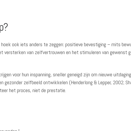
p?
 hoek ook iets anders te zeggen: positieve bevestiging – mits bew
 het versterken van zelfvertrouwen en het stimuleren van gewenst 
ijgen voor hun inspanning, sneller geneigd zijn om nieuwe uitdagin
en gezonder zelfbeeld ontwikkelen (Henderlong & Lepper, 2002; S
teer het proces, niet de prestatie.