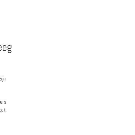
eeg
ijn
gers
tot