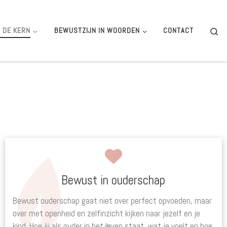
Se
N) DE KERN
BEWUSTZIJN IN WOORDEN
CONTACT
Bewust in ouderschap
Bewust ouderschap gaat niet over perfect opvoeden, maar
over met openheid en zelfinzicht kijken naar jezelf en je
kind. Hoe jij als ouder in het leven staat, wat je voelt en hoe