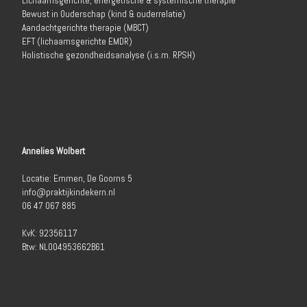
Lichaamsgerichte, energetische & systemische therapie
Bewust in Ouderschap (kind & ouderrelatie)
Aandachtgerichte therapie (MBCT)
EFT (lichaamsgerichte EMDR)
Holistische gezondheidsanalyse (i.s.m. RPSH)
Annelies Wolbert
Locatie: Emmen, De Goorns 5
info@praktijkindekern.nl
06 47 067 885
KvK: 92356117
Btw: NL004953662B61