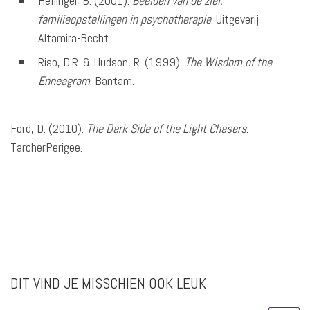
Hellinger, B. (2001).
Beelden van de ziel:
familieopstellingen in psychotherapie
. Uitgeverij
Altamira-Becht.
Riso, D.R. & Hudson, R. (1999).
The Wisdom of the
Enneagram
. Bantam.
Ford, D. (2010).
The Dark Side of the Light Chasers
.
TarcherPerigee.
DIT VIND JE MISSCHIEN OOK LEUK