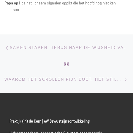
Papa
op
Hoe het lichaam signalen oppikt die het hoofd nog niet kan
plaatsen
Bericht navigatie
Vorig bericht
SAMEN SLAPEN: TERUG NAAR DE WIJSHEID VAN NABIJHEID
TERUG NAAR BERICHTEN
Vo
WAAROM HET SCROLLEN PIJN DOET: HET STILLE LIJDEN VAN MEISJES OP HUN TELEFOON
Praktijk (in) de Kern | AW Bewustzijnsontwikkeling