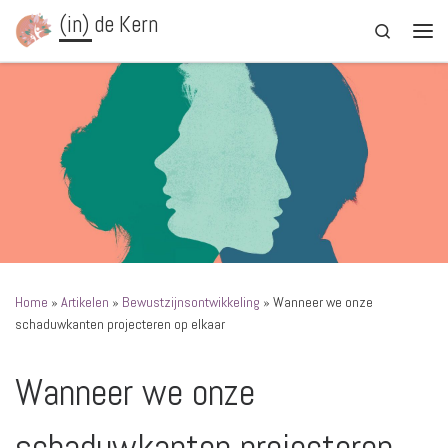
(in) de Kern
Ga naar inhoud
Search
Men
Home
»
Artikelen
»
Bewustzijnsontwikkeling
»
Wanneer we onze
schaduwkanten projecteren op elkaar
Wanneer we onze
schaduwkanten projecteren