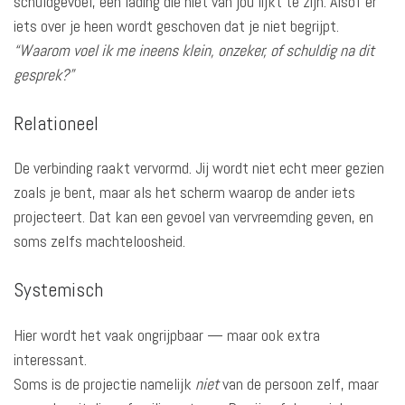
schuldgevoel, een lading die niet van jou lijkt te zijn. Alsof er
iets over je heen wordt geschoven dat je niet begrijpt.
“Waarom voel ik me ineens klein, onzeker, of schuldig na dit
gesprek?”
Relationeel
De verbinding raakt vervormd. Jij wordt niet echt meer gezien
zoals je bent, maar als het scherm waarop de ander iets
projecteert. Dat kan een gevoel van vervreemding geven, en
soms zelfs machteloosheid.
Systemisch
Hier wordt het vaak ongrijpbaar — maar ook extra
interessant.
Soms is de projectie namelijk
niet
van de persoon zelf, maar