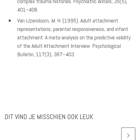
complex trauma histories. Psychiatric Annals, 35(5),
401–408.
Van IJzendoorn, M. H. (1995). Adult attachment
representations, parental responsiveness, and infant
attachment: A meta-analysis on the predictive validity
of the Adult Attachment Interview. Psychological
Bulletin, 117(3), 387–403.
DIT VIND JE MISSCHIEN OOK LEUK