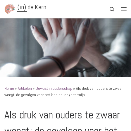
(in) de Kern
Ga naar inhoud
Search
Men
Home
»
Artikelen
»
Bewust in ouderschap
»
Als druk van ouders te zwaar
weegt: de gevolgen voor het kind op lange termijn
Als druk van ouders te zwaar
weegt: de gevolgen voor het