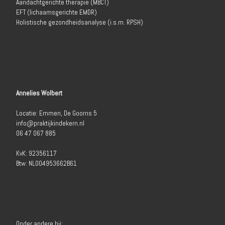
Aandachtgerichte therapie (MBCT)
EFT (lichaamsgerichte EMDR)
Holistische gezondheidsanalyse (i.s.m. RPSH)
Annelies Wolbert
Locatie: Emmen, De Goorns 5
info@praktijkindekern.nl
06 47 067 885
KvK: 92356117
Btw: NL004953662B61
Onder andere bij: