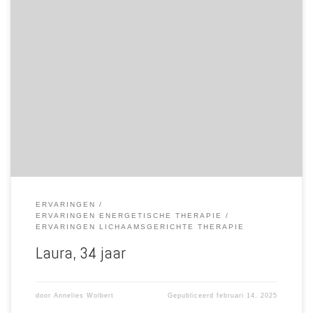
Van te voren voelde ik een lichte spanning, alsof je voor het eerst een
podium op gaat. Na de sessie voelde ik me zacht en vermoeid, maar
voldaan. Ik voelde me terug bij mezelf, compleet. Tijdens de sessie
voelde energie die wat omhoog zat, richting schouders, nek, hoofd.
Ik had een bal in mijn keel en die speelde op maar ging soms ook
weer weg. Ik voelde me wat versnipperd en niet per se gecentreerd.
[…]
ERVARINGEN
ERVARINGEN ENERGETISCHE THERAPIE
ERVARINGEN LICHAAMSGERICHTE THERAPIE
Laura, 34 jaar
door
Annelies Wolbert
Gepubliceerd
februari 14, 2025