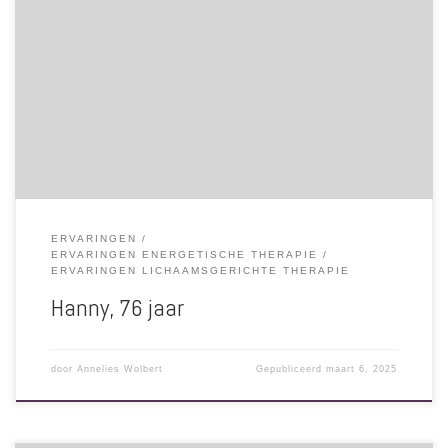
Na de sessie kreeg ik ineens een ingeving om oude papieren weg te
gooien. Dat heeft me heel veel ruimte gegeven. Na de sessie voelde
ik me eigenlijk veel rustiger. Ruimer in het denken en minder
gestresst. Ik durfde afgelopen week ook ineens voor mijzelf op te
komen, dat durfde ik eerder nooit! Ik vond dat jij het goed deed.
Rustig. Ik heb het als positief ervaren.
ERVARINGEN
ERVARINGEN ENERGETISCHE THERAPIE
ERVARINGEN LICHAAMSGERICHTE THERAPIE
Hanny, 76 jaar
door
Annelies Wolbert
Gepubliceerd
maart 6, 2025