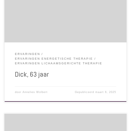
erg op mijn gemak. In de sessie voelde ik eindelijk een pure zuivere
verbinding, waarbij alle vragen die me belastten van me af vielen!
Mijn opvoeding zorgde voor een blokkade op het geloof, dus op de
dood. Ik voel nu dat ik helemaal niet […]
ERVARINGEN
ERVARINGEN ENERGETISCHE THERAPIE
ERVARINGEN LICHAAMSGERICHTE THERAPIE
Dick, 63 jaar
door
Annelies Wolbert
Gepubliceerd
maart 6, 2025