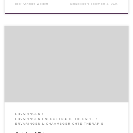
door
Annelies Wolbert
Gepubliceerd
december 2, 2024
Eenmaal (na een drukke autorit) aan het begin van de sessie dacht
ik rustig te zijn, maar merkte op niet helemaal bewust te zijn van
mijn lichaam. Goed dat je met een aardingsoefening begon ;). Ik
vond het ineens spannend, een deel van mij dat ik wel van dichtbij
durfde aan te kijken. Mijn benen werden koud, alsof ik ze niet meer
kon bewegen. Jij had door wat gebeurde en begeleidde me heel fijn
hierin. […]
ERVARINGEN
ERVARINGEN ENERGETISCHE THERAPIE
ERVARINGEN LICHAAMSGERICHTE THERAPIE