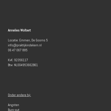
Annelies Wolbert
Locatie: Emmen, De Goorns 5
info@praktijkindekern.nl
06 47 067 885
KvK: 92356117
Btw: NL004953662B61
Onder andere bij:
Angsten
Burn-out