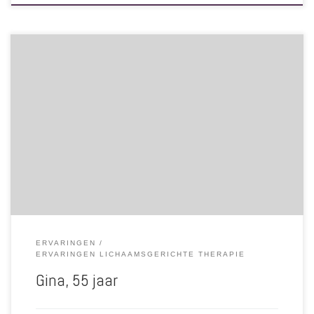
Bizar en bijzonder hoe zo’n klein meisje van mij naar boven komt. Ik
was verbaasd en voelde dat het nodig was. Dank daarvoor. Van
tevoren dacht ik dat ik ontspannen was, stond open voor wat komen
zou. Ik vond het bijzonder. Je voelde mij goed aan, ook waar mijn
lichaam aandacht vroeg. Na de sessie viel er nog van alles op zijn
plek. Ik was ontspannen maar ook moe. Door en bij jou voel ik […]
ERVARINGEN
ERVARINGEN LICHAAMSGERICHTE THERAPIE
Gina, 55 jaar