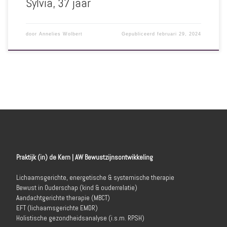
Sylvia, 37 jaar
door
Annelies Wolbert
Gepubliceerd
februari 29, 2024
Praktijk (in) de Kern | AW Bewustzijnsontwikkeling
Lichaamsgerichte, energetische & systemische therapie
Bewust in Ouderschap (kind & ouderrelatie)
Aandachtgerichte therapie (MBCT)
EFT (lichaamsgerichte EMDR)
Holistische gezondheidsanalyse (i.s.m. RPSH)