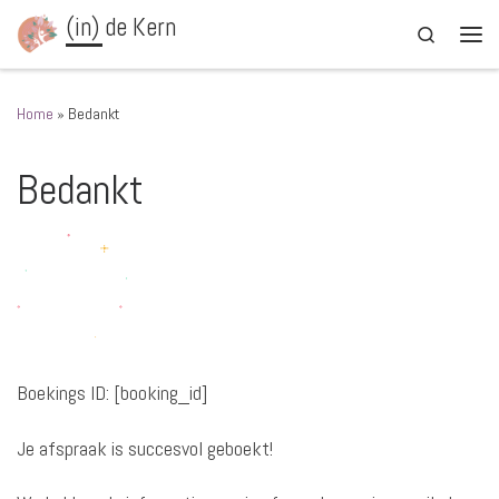
(in) de Kern
Ga naar inhoud
Search
Men
Home
»
Bedankt
Bedankt
Boekings ID:
[booking_id]
Je afspraak is succesvol geboekt!