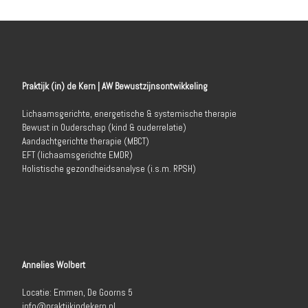
Praktijk (in) de Kern | AW Bewustzijnsontwikkeling
Lichaamsgerichte, energetische & systemische therapie
Bewust in Ouderschap (kind & ouderrelatie)
Aandachtgerichte therapie (MBCT)
EFT (lichaamsgerichte EMDR)
Holistische gezondheidsanalyse (i.s.m. RPSH)
Annelies Wolbert
Locatie: Emmen, De Goorns 5
info@praktijkindekern.nl