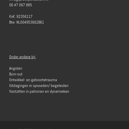
06 47 067 885
KvK: 92356117
Btw: NL004953662B61
Onder andere bij:
Angsten
Burn-out
Ontwikkel- en geboortetrauma
Uitdagingen in opvoeden/ begeleiden
Vastzitten in patronen en dynamieken