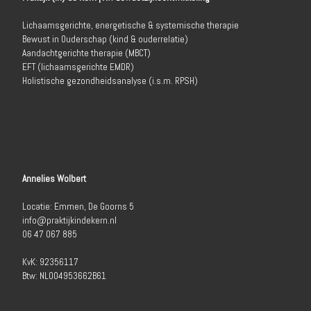
Lichaamsgerichte, energetische & systemische therapie
Bewust in Ouderschap (kind & ouderrelatie)
Aandachtgerichte therapie (MBCT)
EFT (lichaamsgerichte EMDR)
Holistische gezondheidsanalyse (i.s.m. RPSH)
Annelies Wolbert
Locatie: Emmen, De Goorns 5
info@praktijkindekern.nl
06 47 067 885
KvK: 92356117
Btw: NL004953662B61