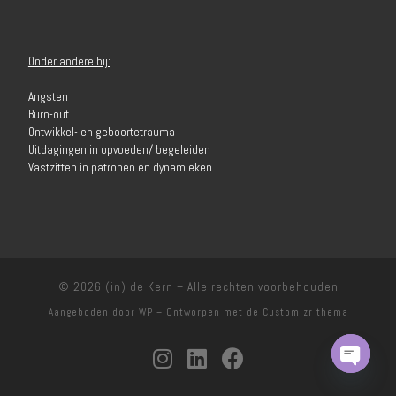
Onder andere bij:
Angsten
Burn-out
Ontwikkel- en geboortetrauma
Uitdagingen in opvoeden/ begeleiden
Vastzitten in patronen en dynamieken
© 2026
(in) de Kern
– Alle rechten voorbehouden
Aangeboden door
WP
– Ontworpen met de
Customizr thema
Open c