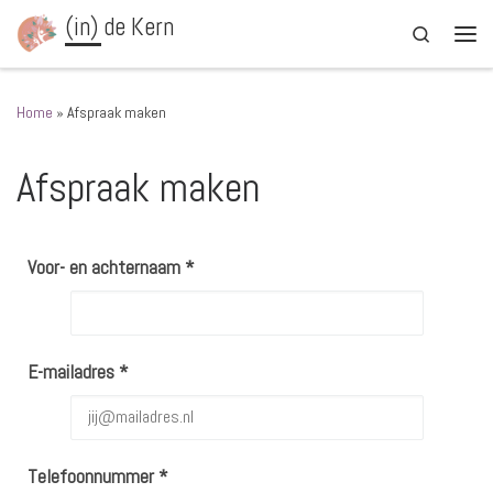
(in) de Kern
Ga naar inhoud
Search
Men
Home
»
Afspraak maken
Afspraak maken
Voor- en achternaam *
E-mailadres *
Telefoonnummer *